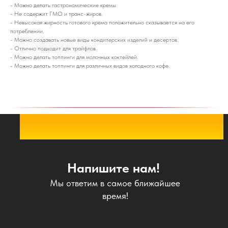
- Можно делать гастрономические кремы
- Не содержит ГМО и транс-жиров.
- Невысокая жирность готового крема положительно сказывается на его
потреблении.
- Можно создавать новые виды кондитерских изделий и десертов.
- Отлично подходит для трайфлов.
- Можно делать топпинги для молочных коктейлей.
- Можно делать топпинги для различных видов холодного кофе.
Напишите нам!
Мы ответим в самое ближайшее
время!