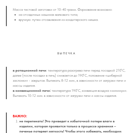
Масса тестовой заготовки от 10-40 грамм. Формование возможно:
на отсадочных машинах валкового типа;
вручную: путем отсаживания из кондитерского мешка.
ВЫПЕЧКА
в ротационной печи
: температура разогрева печи перед посадкой 210 ̊С,
далее (после посадки в печь) снижается до 190 ̊С, положение «шиберной
заслонки» - закрытое. Выпекать 8-12 мин., в зависимости от загрузки печи и
массы изделия.
в конвекционной печи:
температура 190 ̊С, конвекция воздуха «минимум».
Выпекать 10-12 мин. в зависимости от загрузки печи и массы изделия.
ВАЖНО:
не перепекать! Это приведет к избыточной потере влаги в
изделии, которая проявится только в процессе хранения –
печенье потеряет мягкость! Чтобы этого избежать, необходим