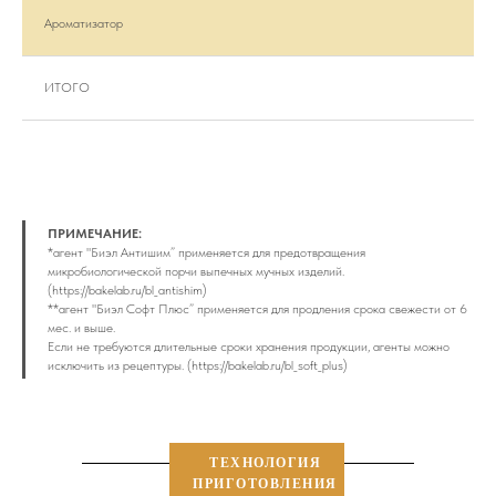
Ароматизатор
п
ИТОГО
6
ПРИМЕЧАНИЕ:
*агент "Биэл Антишим”
применяется для предотвращения
микробиологической порчи выпечных мучных изделий.
(https://bakelab.ru/bl_antishim)
**агент "Биэл Cофт Плюс”
применяется для продления срока свежести от 6
мес. и выше.
Если не требуются длительные сроки хранения продукции, агенты можно
исключить из рецептуры. (https://bakelab.ru/bl_soft_plus)
ТЕХНОЛОГИЯ
ПРИГОТОВЛЕНИЯ