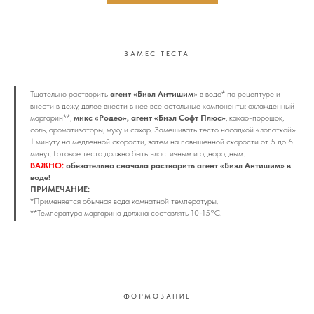
ЗАМЕС ТЕСТА
Тщательно растворить
агент «Биэл Антишим
» в воде* по рецептуре и
внести в дежу, далее внести в нее все остальные компоненты: охлажденный
маргарин**,
микс «Родео», агент «Биэл Софт Плюс»
, какао-порошок,
соль, ароматизаторы, муку и сахар. Замешивать тесто насадкой «лопаткой»
1 минуту на медленной скорости, затем на повышенной скорости от 5 до 6
минут.
Готовое тесто должно быть эластичным и однородным.
ВАЖНО:
обязательно сначала растворить агент «Биэл Антишим» в
воде!
ПРИМЕЧАНИЕ:
*Применяется обычная вода комнатной температуры.
**Температура маргарина должна составлять 10-15°С.
ФОРМОВАНИЕ