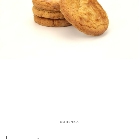
Плоское мягкое печенье на ТоффиКинг с использование
кондитерской крошки
ВЫПЕЧКА