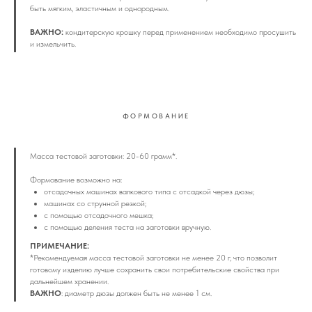
быть мягким, эластичным и однородным.
ВАЖНО:
кондитерскую крошку перед применением необходимо просушить
и измельчить.
ФОРМОВАНИЕ
Масса тестовой заготовки: 20-60 грамм*.
Формование возможно на:
отсадочных машинах валкового типа с отсадкой через дюзы;
машинах со струнной резкой;
с помощью отсадочного мешка;
c помощью деления теста на заготовки вручную.
ПРИМЕЧАНИЕ:
*Рекомендуемая масса тестовой заготовки не менее 20 г, что позволит
готовому изделию лучше сохранить свои потребительские свойства при
дальнейшем хранении.
ВАЖНО
: диаметр дюзы должен быть не менее 1 см.