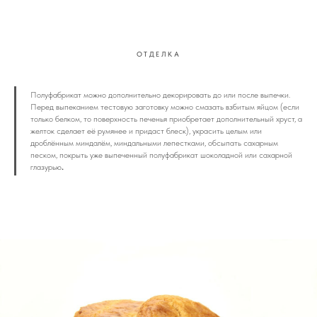
ОТДЕЛКА
Полуфабрикат можно дополнительно декорировать до или после выпечки.
Перед выпеканием тестовую заготовку можно смазать взбитым яйцом (если
только белком, то поверхность печенья приобретает дополнительный хруст, а
желток сделает её румянее и придаст блеск), украсить целым или
дроблённым миндалём, миндальными лепестками, обсыпать сахарным
песком, покрыть уже выпеченный полуфабрикат шоколадной или сахарной
глазурью
.