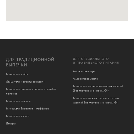
ДЛЯ СПЕЦИАЛЬНОГО
ДЛЯ ТРАДИЦИОННОЙ
И ПРАВИЛЬНОГО ПИТАНИЯ
ВЫПЕЧКИ
Амарантовая мука
Миксы для хлеба
Амарантовое масло
Улучшители и агенты свежести
Миксы для высокопротеиновых изделий
Миксы для слоеных, сдобных изделий и
(без глютена и c низким GI)
пончиков
Миксы для широког перечня готовых
Миксы для печенья
изделий без глютена и с низким GI
Миксы для бисквитов и маффинов
Миксы для кремов
Декоры