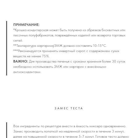
ПРИМЕЧАНИЕ:
*Крошка кондитерская может быть получена из обрезков бисквитных или
песочных полуфабрикатов, повреждённых изделий или возврата торговых
сетей.
**Температура маргарина/ЗМЖ должна составлять 10-15°С.
***Рекомендуется применять инвертный сироп с содержанием сухих
веществ не менее 75%.
ВАЖНО:
Для производства печенья с сроками хранения более 30 суток
необходимо использовать ЗМЖ или маргарин с внесёнными
антиоксидантами.
ЗАМЕС ТЕСТА
Все ингредиенты по рецептуре внести в ёмкость миксера одновременно.
Замес производить лопаткой на медленной скорости в течение 3 минут,
далее на повышенной скорости в течение 5-7 минут. Готовое тесто должно