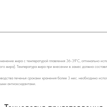
менение жира с температурой плавления 36-39 ̊С, оптимально ис
го жира). Температура жира при внесении в замес должна составлят
водства печенья сроками хранения более 3 мес. необходимо исп
ными антиоксидантами.