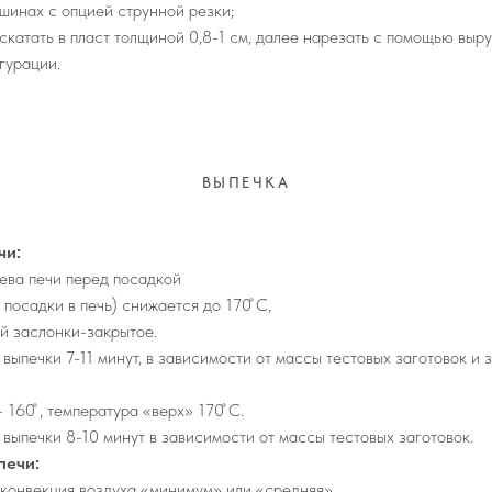
шинах с опцией струнной резки;
скатать в пласт толщиной 0,8-1 см, далее нарезать с помощью выру
гурации.
ВЫПЕЧКА
чи:
ева печи перед посадкой
е посадки в печь) снижается до 170 ̊С,
й заслонки-закрытое.
ыпечки 7-11 минут, в зависимости от массы тестовых заготовок и з
 160 ̊, температура «верх» 170 ̊С.
выпечки 8-10 минут в зависимости от массы тестовых заготовок.
печи:
, конвекция воздуха «минимум» или «средняя».