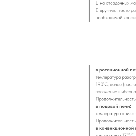
 на отсадочных ма
 вручную: тесто ра
необходимой конфи
в ротационной пе
температура разогр
190 ̊С, далее (посл
положение шиберно
Продолжительность в
в подовой печи:
температура «низ» -
Продолжительность 
в конвекционной 
температура 170 ̊С