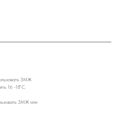
пользовать ЗМЖ
ь 16 -18 ̊С.
ользовать ЗМЖ или