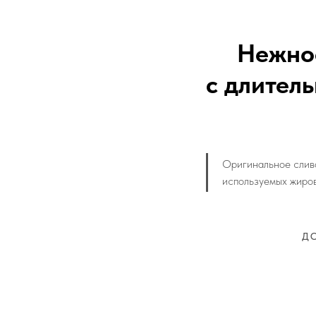
Нежное
с длител
Оригинальное сливо
используемых жиров
Д