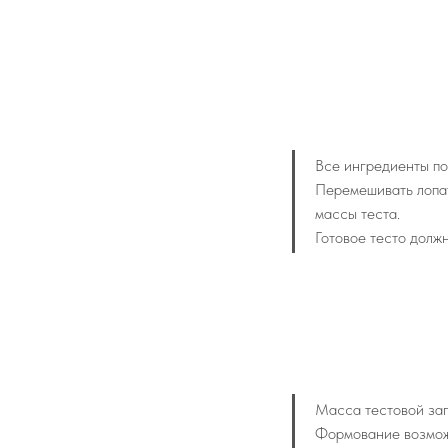
Все ингредиенты по
Перемешивать лопат
массы теста.
Готовое тесто долж
Масса тестовой заг
Формование возмож