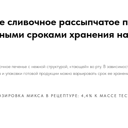
 сливочное рассыпчатое п
ьными сроками хранения
на
чное печенье с нежной структурой, «тающей» во рту. В зависимост
 и упаковки готовой продукции можно варьировать срок ее хранени
ОЗИРОВКА МИКСА В РЕЦЕПТУРЕ: 4,4% К МАССЕ ТЕС