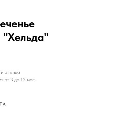
еченье
 "Хельда"
и от вида
я от 3 до 12 мес.
ТА