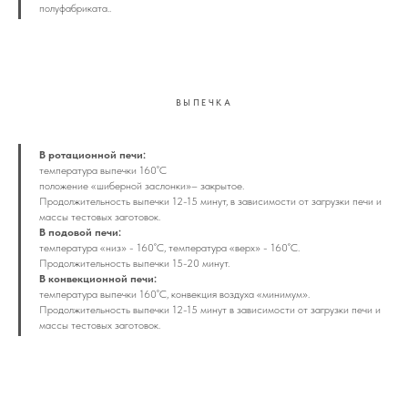
полуфабриката..
ВЫПЕЧКА
В ротационной печи:
температура выпечки 160˚С
положение «шиберной заслонки»– закрытое.
Продолжительность выпечки 12-15 минут, в зависимости от загрузки печи и
массы тестовых заготовок.
В подовой печи:
температура «низ» - 160˚С, температура «верх» - 160˚С.
Продолжительность выпечки 15-20 минут.
В конвекционной печи:
температура выпечки 160˚С, конвекция воздуха «минимум».
Продолжительность выпечки 12-15 минут в зависимости от загрузки печи и
массы тестовых заготовок.