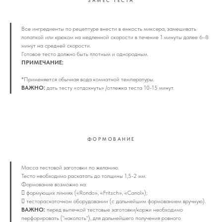
Все ингредиенты по рецептуре внести в емкость миксера, замешивать
лопаткой или крюком на медленной скорости в течение 1 минуты далее 6-8
минут на средней скорости.
Готовое тесто должно быть плотным и однородным.
ПРИМЕЧАНИЕ:
*Применяется обычная вода комнатной температуры.
ВАЖНО:
дать тесту «отдохнуть» /отлежка теста 10-15 минут.
ФОРМОВАНИЕ
Масса тестовой заготовки по желанию.
Тесто необходимо раскатать до толщины 1,5-2 мм.
Формование возможно на:
 формующих линиях («Rondo», «Fritsch», «Canol»);
 тестораскаточном оборудовании (с дальнейшим формованием вручную).
ВАЖНО:
перед выпечкой тестовые заготовки/коржи необходимо
перфорировать ("наколоть"), для дальнейшего получения ровного