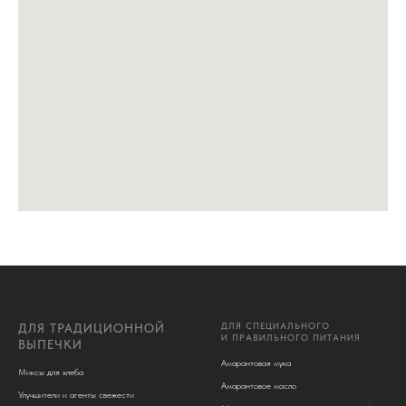
ДЛЯ СПЕЦИАЛЬНОГО
ДЛЯ ТРАДИЦИОННОЙ
И ПРАВИЛЬНОГО ПИТАНИЯ
ВЫПЕЧКИ
Амарантовая мука
Миксы для хлеба
Амарантовое масло
Улучшители и агенты свежести