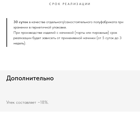
СРОК РЕАЛИЗАЦИИ
30 суток
в качестве отдельного/самостоятельного полуфабриката при
хранении в герметичной упаковке.
При производстве изделий с начинкой (торты или пирожные) срок
реализации будет зависеть от применяемой начинки (от 5 суток до 3
недель).
Дополнительно
Упек составляет ~18%.