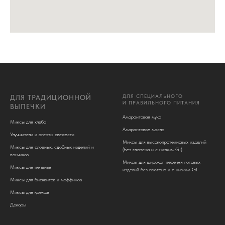
ДЛЯ СПЕЦИАЛЬНОГО
ДЛЯ ТРАДИЦИОННОЙ
И ПРАВИЛЬНОГО ПИТАНИЯ
ВЫПЕЧКИ
Амарантовая мука
Миксы для хлеба
Амарантовое масло
Улучшители и агенты свежести
Миксы для высокопротеиновых изделий
Миксы для слоеных, сдобных изделий и
(без глютена и c низким GI)
пончиков
Миксы для широког перечня готовых
Миксы для печенья
изделий без глютена и с низким GI
Миксы для бисквитов и маффинов
Миксы для кремов
Декоры