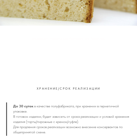
ванильно-сливочный бисквит на Амираль
ХРАНЕНИЕ/СРОК РЕАЛИЗАЦИИ
До 30 суток
в качестве полуфабриката, при хранении в герметичной
упаковке.
В готовом изделии, будет зависеть от срока реализации и условий хранения
изделия (торты/пирожные с кремом/суфле).
Для продления сроков реализации возможно внесение консервантов по
общепринятой схеме.