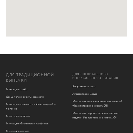
ДЛЯ СПЕЦИАЛЬНОГО
ДЛЯ ТРАДИЦИОННОЙ
И ПРАВИЛЬНОГО ПИТАНИЯ
ВЫПЕЧКИ
Амарантовая мука
Миксы для хлеба
Амарантовое масло
Улучшители и агенты свежести
Миксы для высокопротеиновых изделий
Миксы для слоеных, сдобных изделий и
(без глютена и c низким GI)
пончиков
Миксы для широког перечня готовых
Миксы для печенья
изделий без глютена и с низким GI
Миксы для бисквитов и маффинов
Миксы для кремов