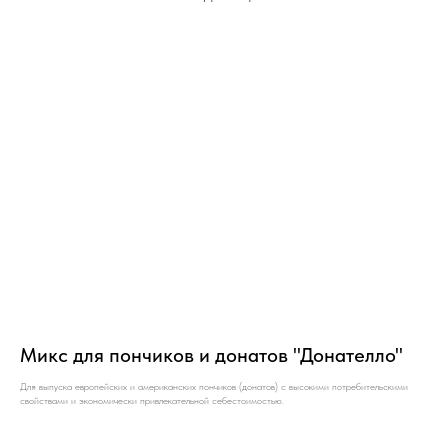
Микс для пончиков и донатов "Донателло"
Для выпуска европейских и американских пончиков (донатов) с высокими потребительскими
свойствами и экономически привлекательной себестоимостью.