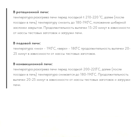
В ротационной печи:
температура разогрева печи перед посадкой t 210-220 ˚С, далее (после
посадки в печь) температуру снизить до 180-190 ̊С, положение шиберной
заслонки закрытое. Продолжительность выпечки 15-20 минут в зависимости
от массы тестовых заготовок и загрузки печи.
В подовой печи:
температура: «низ» - 190 ̊С, «верх» - 180 ̊С продолжительность выпечки 20-
25 минут в зависимости от массы тестовых заготовок.
В конвекционной печи:
температура разогрева печи перед посадкой 200-220 ̊С, далее (после
посадки в печь) температура снижается до 180-190 ̊С. Продолжительность
выпечки 20-25 минут в зависимости от массы тестовых заготовок и загрузки
печи.