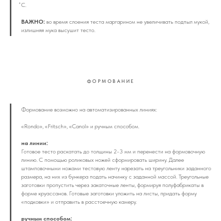
̊С.
ВАЖНО:
во время слоения теста маргарином не увеличивать подпыл мукой,
излишняя мука высушит тесто.
ФОРМОВАНИЕ
Формование возможно на автоматизированных линиях:
«Rondo», «Fritsch», «Cаnol» и ручным способом.
на линии:
Готовое тесто раскатать до толщины 2-3 мм и перенести на формовочную
линию. С помощью роликовых ножей сформировать ширину. Далее
штамповочными ножами тестовую ленту нарезать на треугольники заданного
размера, на них из бункера подать начинку с заданной массой. Треугольные
заготовки пропустить через закаточные ленты, формируя полуфабрикаты в
форме круассанов.
Готовые заготовки уложить на листы, придать форму
«подковки» и отправить в расстоечную камеру.
ручным способом: