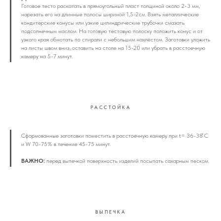
Готовое тесто раскатать в прямоугольный пласт толщиной около 2-3 мм,
нарезать его на длинные полосы шириной 1,5-2см. Взять металлические
кондитерские конусы или узкие цилиндрические трубочки смазать
подсолнечным маслом. На готовую тестовую полоску положить конус и от
узкого края обмотать по спирали с небольшим нахлёстом. Заготовки уложить
на листы швом вниз, оставить на столе на 15-20 или убрать в расстоечную
камеру на 5-7 минут.
РАССТОЙКА
Сформованные заготовки поместить в расстоечную камеру при t= 36-38 ̊С
и W 70-75% в течение 45-75 минут.
ВАЖНО:
перед выпечкой поверхность изделий посыпать сахарным песком.
ВЫПЕЧКА