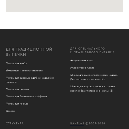
ДЛЯ СПЕЦИАЛЬНОГО
ДЛЯ ТРАДИЦИОННОЙ
И ПРАВИЛЬНОГО ПИТАНИЯ
ВЫПЕЧКИ
Амарантовая мука
Миксы для хлеба
Амарантовое масло
Улучшители и агенты свежести
Миксы для высокопротеиновых изделий
Миксы для слоеных, сдобных изделий и
(без глютена и c низким GI)
пончиков
Миксы для широког перечня готовых
Миксы для печенья
изделий без глютена и с низким GI
Миксы для бисквитов и маффинов
Миксы для кремов
Декоры
СТРУКТУРА
BAKELAB
©2009-2024