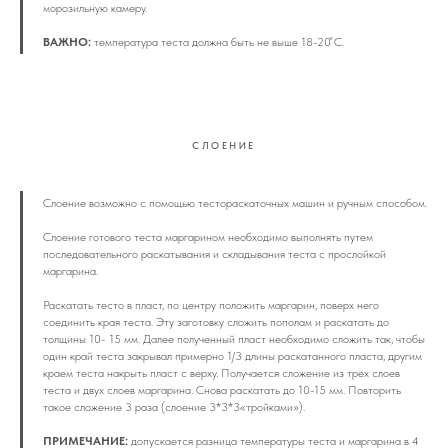
морозильную камеру.
ВАЖНО:
температура теста должна быть не выше 18-20 ̊С.
СЛОЕНИЕ
Слоение возможно с помощью тестораскаточных машин и ручным способом.
Слоение готового теста маргарином необходимо выполнять путем
последовательного раскатывания и складывания теста с прослойкой
маргарина.
Раскатать тесто в пласт, по центру положить маргарин, поверх него
соединить края теста. Эту заготовку сложить пополам и раскатать до
толщины 10- 15 мм. Далее полученный пласт необходимо сложить так, чтобы
один край теста закрывал примерно 1/3 длины раскатанного пласта, другим
краем теста накрыть пласт с верху. Получается сложение из трех слоев
теста и двух слоев маргарина.
Снова раскатать до 10-15 мм. Повторить
такое сложение 3 раза (слоение 3*3*3«тройками»).
ПРИМЕЧАНИЕ:
допускается разница температуры теста и маргарина в 4