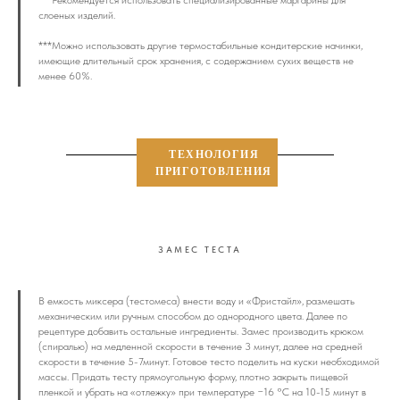
***Рекомендуется использовать специализированные маргарины для
слоеных изделий.
**
*Можно использовать другие термостабильные кондитерские начинки,
имеющие длительный срок хранения, с содержанием сухих веществ не
менее 60%.
ТЕХНОЛОГИЯ
ПРИГОТОВЛЕНИЯ
ЗАМЕС ТЕСТА
В емкость миксера (тестомеса) внести воду и «Фристайл», размешать
механическим или ручным способом до однородного цвета. Далее по
рецептуре добавить остальные ингредиенты. Замес производить крюком
(спиралью) на медленной скорости в течение 3 минут, далее на средней
скорости в течение 5-7минут. Готовое тесто поделить на куски необходимой
массы. Придать тесту прямоугольную форму, плотно закрыть пищевой
пленкой и убрать на «отлежку» при температуре −16 °C на 10-15 минут в