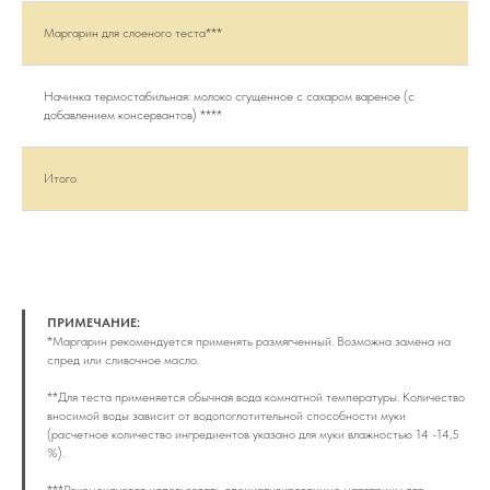
Маргарин для слоеного теста***
1
Начинка термостабильная: молоко сгущенное с сахаром вареное (с
3
добавлением консервантов) ****
Итого
1
ПРИМЕЧАНИЕ:
*Маргарин рекомендуется применять размягченный. Возможна замена на
спред или сливочное масло.
**Для теста применяется обычная вода комнатной температуры. Количество
вносимой воды зависит от водопоглотительной способности муки
(расчетное количество ингредиентов указано для муки влажностью 14 -14,5
%).