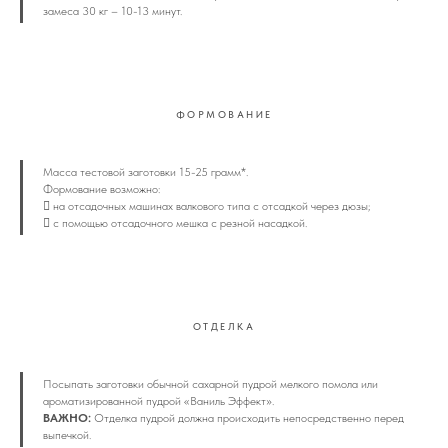
замеса 30 кг – 10-13 минут.
ФОРМОВАНИЕ
Масса тестовой заготовки 15-25 грамм*.
Формование возможно:
 на отсадочных машинах валкового типа с отсадкой через дюзы;
 с помощью отсадочного мешка с резной насадкой.
ОТДЕЛКА
Посыпать заготовки обычной сахарной пудрой мелкого помола или
ароматизированной пудрой «Ваниль Эффект».
ВАЖНО:
Отделка пудрой должна происходить непосредственно перед
выпечкой.