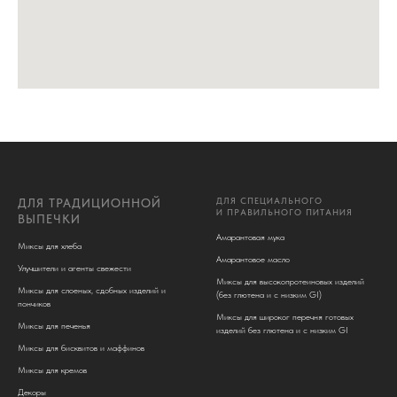
ДЛЯ СПЕЦИАЛЬНОГО
ДЛЯ ТРАДИЦИОННОЙ
И ПРАВИЛЬНОГО ПИТАНИЯ
ВЫПЕЧКИ
Амарантовая мука
Миксы для хлеба
Амарантовое масло
Улучшители и агенты свежести
Миксы для высокопротеиновых изделий
Миксы для слоеных, сдобных изделий и
(без глютена и c низким GI)
пончиков
Миксы для широког перечня готовых
Миксы для печенья
изделий без глютена и с низким GI
Миксы для бисквитов и маффинов
Миксы для кремов
Декоры