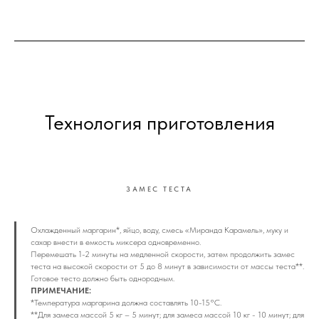
Технология приготовления
ЗАМЕС ТЕСТА
Охлажденный маргарин*, яйцо, воду, смесь «Миранда Карамель», муку и
сахар внести в емкость миксера одновременно.
Перемешать 1-2 минуты на медленной скорости, затем продолжить замес
теста на высокой скорости от 5 до 8 минут в зависимости от массы теста**.
Готовое тесто должно быть однородным.
ПРИМЕЧАНИЕ:
*Температура маргарина должна составлять 10-15°С.
**Для замеса массой 5 кг – 5 минут; для замеса массой 10 кг - 10 минут; для