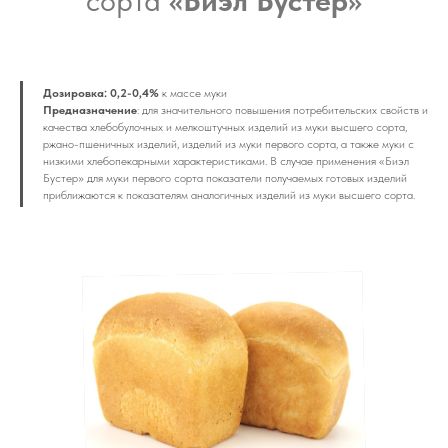
сорта
«Биэл Бустер»
Дозировка:
0,2-0,4%
к массе муки
Предназначение
: для значительного повышения потребительских свойств и
качества хлебобулочных и мелкоштучных изделий из муки высшего сорта,
ржано-пшеничных изделий, изделий из муки первого сорта, а также муки с
низкими хлебопекарными характеристиками. В случае применения «Биэл
Бустер» для муки первого сорта показатели получаемых готовых изделий
приближаются к показателям аналогичных изделий из муки высшего сорта.