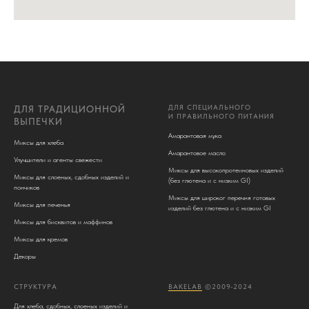
ДЛЯ СПЕЦИАЛЬНОГО
ДЛЯ ТРАДИЦИОННОЙ
И ПРАВИЛЬНОГО ПИТАНИЯ
ВЫПЕЧКИ
Амарантовая мука
Миксы для хлеба
Амарантовое масло
Улучшители и агенты свежести
Миксы для высокопротеиновых изделий
Миксы для слоеных, сдобных изделий и
(без глютена и c низким GI)
пончиков
Миксы для широког перечня готовых
Миксы для печенья
изделий без глютена и с низким GI
Миксы для бисквитов и маффинов
Миксы для кремов
Декоры
СТРУКТУРА
BAKELAB
©2009-2024
Для хлеба, сдобных, слоеных изделий и