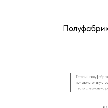
Рас
Полуфабрик
Готовый полуфабрик
привлекательную се
Тесто специально р
ДО