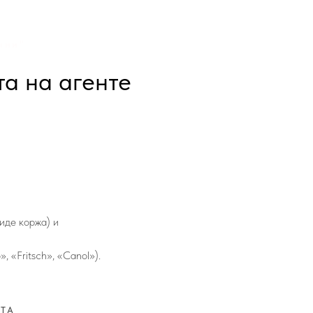
нни"
а на агенте
иде коржа) и
 «Fritsch», «Canol»).
СТА