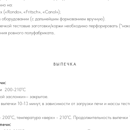
но на:
(«Rondo», «Fritsch», «Canol»);
м оборудовании (с дальнейшим формованием вручную).
ечкой тестовые заготовки/коржи необходимо перфорировать ("нако
ния ровного полуфабриката..
ВЫПЕЧКА
чи:
ки 200-210˚С
ой заслонки»– закрытое.
выпечки 10-13 минут, в зависимости от загрузки печи и массы тест
- 200˚С, температура «верх» - 210˚С. Продолжительность выпечки 
печи: