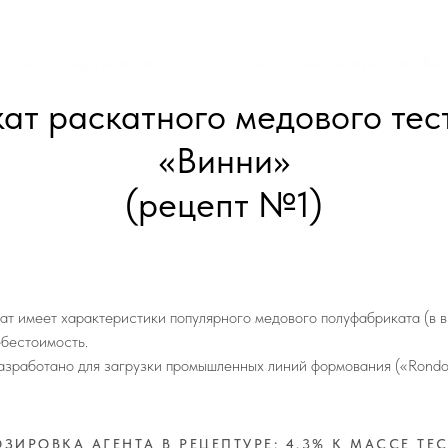
катное медовое тесто с использованием агента "Ви
ат раскатного медового тест
«Винни»
(рецепт №1)
ат имеет характеристики популярного медового полуфабриката (в в
бестоимость.
азработано для загрузки промышленных линий формования («Rondo»,
ЗИРОВКА АГЕНТА В РЕЦЕПТУРЕ: 4,3% К МАССЕ ТЕ