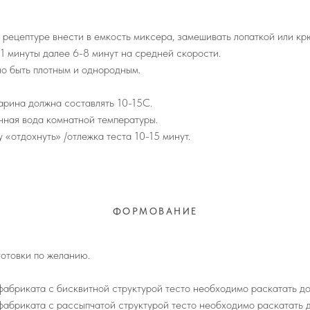
 рецептуре внести в емкость миксера, замешивать лопаткой или к
 1 минуты далее 6-8 минут на средней скорости.
но быть плотным и однородным.
арина должна составлять 10-15С.
ная вода комнатной температуры.
у «отдохнуть» /отлежка теста 10-15 минут.
ФОРМОВАНИЕ
отовки по желанию.
фабриката с бисквитной структурой тесто необходимо раскатать д
фабриката с рассыпчатой структурой тесто необходимо раскатать д