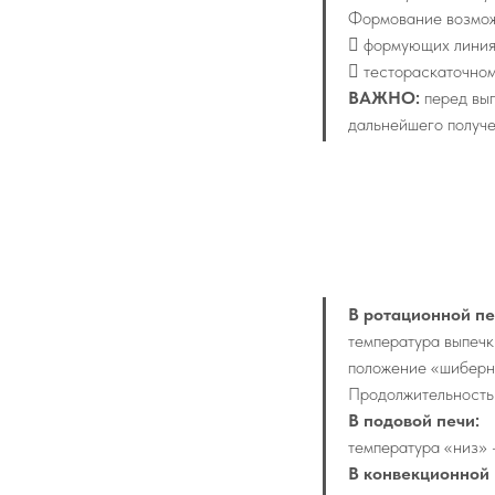
Формование возмож
 формующих линиях 
 тестораскаточно
ВАЖНО:
перед вып
дальнейшего получе
В ротационной пе
температура выпеч
положение «шиберн
Продолжительность 
В подовой печи:
температура «низ» 
В конвекционной 