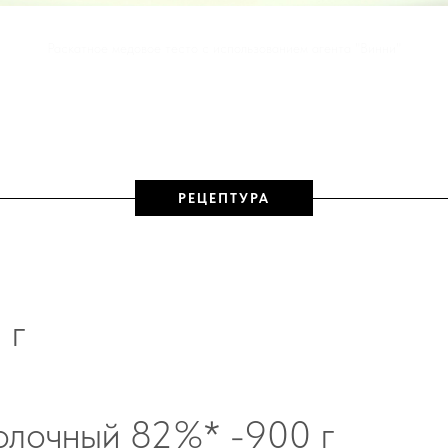
Раскатное медовое тесто с использованием агента "Винни"
РЕЦЕПТУРА
 г
олочный 82%* -900 г