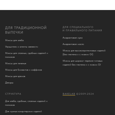
ДЛЯ СПЕЦИАЛЬНОГО
ДЛЯ ТРАДИЦИОННОЙ
И ПРАВИЛЬНОГО ПИТАНИЯ
ВЫПЕЧКИ
Амарантовая мука
Миксы для хлеба
Амарантовое масло
Улучшители и агенты свежести
Миксы для высокопротеиновых изделий
Миксы для слоеных, сдобных изделий и
(без глютена и c низким GI)
пончиков
Миксы для широког перечня готовых
Миксы для печенья
изделий без глютена и с низким GI
Миксы для бисквитов и маффинов
Миксы для кремов
Декоры
СТРУКТУРА
BAKELAB
©2009-2024
Для хлеба, сдобных, слоеных изделий и
пончиков
Для мучных кондитерских изделий