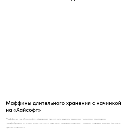
Маффины длительного хранения с начинкой
на «Хайсофт»
Маффины на «Хайсофт» обладают приятным вкусом, влажной пористой текстурой,
полуфабрикат отлично сочетается с разными видами начинок. Готовые изделия имеют большие
сроки хранения.